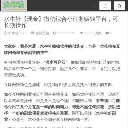
水牛社【现金】微信综合小任务赚钱平台，可
长期操作
水牛社0278
赚钱思路
2025-09-15
69068浏览
0
大家好，我是木薯，水牛社赚钱软件的创造者，也是一位扎根在互
联网领域专研副业的博主！
有句俗话说得非常好：“
滴水可穿石
”，假如我们坚持把自己的时间、
精力集中在一个点上细心打磨，坚持几个月或者半年，肯定可以把
事情做成功。
互联网赚钱也是如此，但是我们很多人就是找不到努力的方向。
如今互联网副业项目可谓是遍地开花，如果觉得项目合适，你就可
以尝试着去操作，但是并不是每个项目都能赚大钱；
有些项目可能
你付出了几个月甚至一年的时间精力，却激不起任何浪花，所以选
择一个好的副业项目就变得格外重要
。那可以关注《
水牛社好副
业
》公众号，本公众号长期分享互联网赚钱干货。